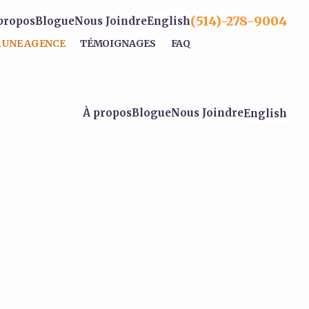
(514)-278-9004
propos
Blogue
Nous Joindre
English
 UNE AGENCE
TÉMOIGNAGES
FAQ
À propos
Blogue
Nous Joindre
English