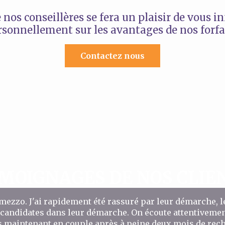
 nos conseillères se fera un plaisir de vous i
rsonnellement sur les avantages de nos forfai
Contactez nous
MOIGNAGES DE NOS CLIE
ermezzo. J'ai rapidement été rassuré par leur démarche, 
 candidates dans leur démarche. On écoute attentivement
is maintenant en couple après à peine deux mois de reche