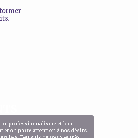
nformer
ts.
NTS
leur professionnalisme et leur
Je remercie tou
 et on porte attention à nos désirs.
magnifiques pr
rches. J'en suis heureux et très
Béa