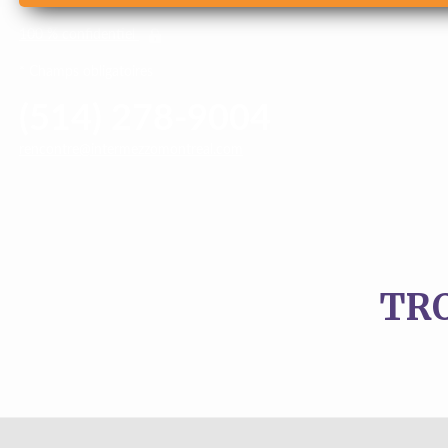
100 % confidentiel
* Champs obligatoires
(514) 278-9004
rencontre@intermezzomontreal.com
TRO