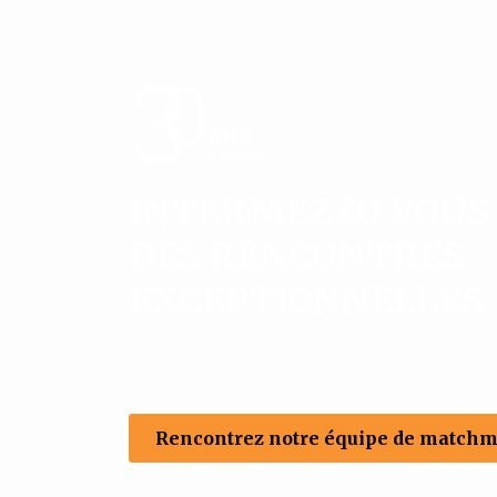
INTERMEZZO VOUS 
DES RENCONTRES
EXCEPTIONNELLES
Bienvenue chez Intermezzo, l’agence 
appréciée des professionnels de la g
Montréal depuis plus de 30 ans.
Rencontrez notre équipe de matchma