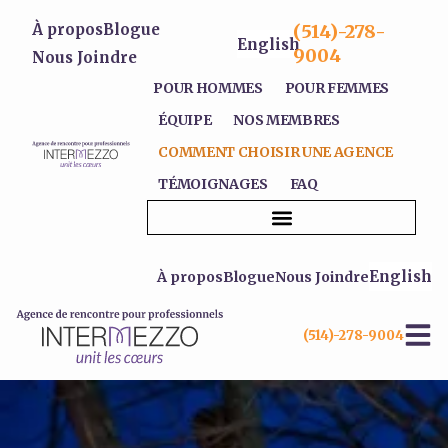
À propos
Blogue
(514)-278-
English
9004
Nous Joindre
POUR HOMMES
POUR FEMMES
ÉQUIPE
NOS MEMBRES
COMMENT CHOISIR UNE AGENCE
TÉMOIGNAGES
FAQ
COMMENT CHOISIR UNE AGENCE
English
À propos
Blogue
Nous Joindre
(514)-278-9004