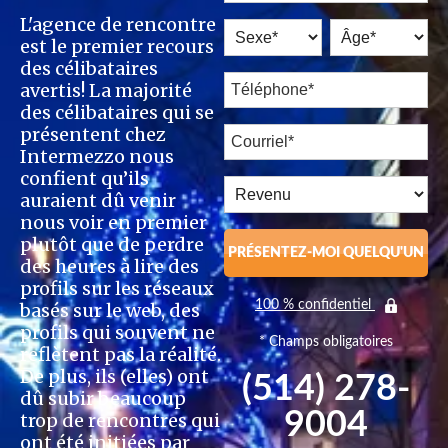
L'agence de rencontre
est le premier recours
des célibataires
avertis! La majorité
des célibataires qui se
présentent chez
Intermezzo nous
confient qu’ils
auraient dû venir
nous voir en premier
plutôt que de perdre
PRÉSENTEZ-MOI QUELQU'UN
des heures à lire des
profils sur les réseaux
100 % confidentiel
basés sur le web, des
profils qui souvent ne
* Champs obligatoires
reflètent pas la réalité.
De plus, ils (elles) ont
(514) 278-
dû subir beaucoup
9004
trop de rencontres qui
ont été initiées par