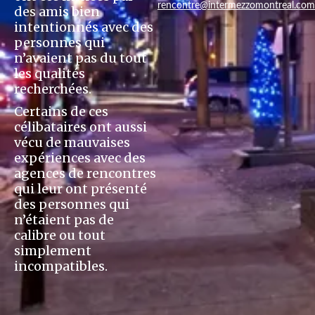
rencontre@intermezzomontreal.com
des amis bien
intentionnés avec des
personnes qui
n’avaient pas du tout
les qualités
recherchées.
Certains de ces
célibataires ont aussi
vécu de mauvaises
expériences avec des
agences de rencontres
qui leur ont présenté
des personnes qui
n’étaient pas de
calibre ou tout
simplement
incompatibles.