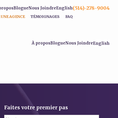
(514)-278-9004
propos
Blogue
Nous Joindre
English
 UNE AGENCE
TÉMOIGNAGES
FAQ
À propos
Blogue
Nous Joindre
English
Faites votre premier pas