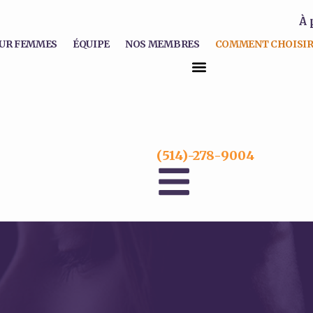
À 
UR FEMMES
ÉQUIPE
NOS MEMBRES
COMMENT CHOISIR
(514)-278-9004