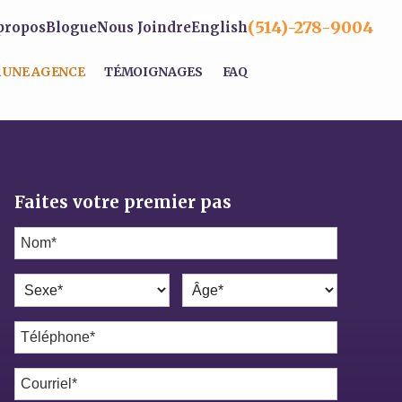
(514)-278-9004
propos
Blogue
Nous Joindre
English
 UNE AGENCE
TÉMOIGNAGES
FAQ
Faites votre premier pas