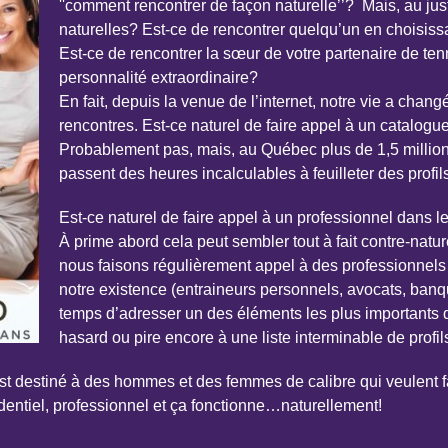
''comment rencontrer de façon naturelle’’? Mais, au jus
naturelles? Est-ce de rencontrer quelqu’un en choisis
Est-ce de rencontrer la sœur de votre partenaire de tenn
personnalité extraordinaire?
En fait, depuis la venue de l’internet, notre vie a cha
rencontres. Est-ce naturel de faire appel à un catalogue 
Probablement pas, mais, au Québec plus de 1,5 million
passent des heures incalculables à feuilleter des profils
Est-ce naturel de faire appel à un professionnel dans 
À prime abord cela peut sembler tout à fait contre-nat
nous faisons régulièrement appel à des professionnels
notre existence (entraineurs personnels, avocats, banqu
temps d’adresser un des éléments les plus importants d
hasard ou pire encore à une liste interminable de profils
t destiné à des hommes et des femmes de calibre qui veulent f
identiel, professionnel et ça fonctionne…naturellement!