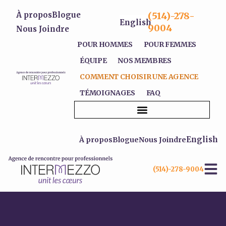
À propos
Blogue
(514)-278-
English
9004
Nous Joindre
POUR HOMMES
POUR FEMMES
ÉQUIPE
NOS MEMBRES
COMMENT CHOISIR UNE AGENCE
TÉMOIGNAGES
FAQ
COMMENT CHOISIR UNE AGENCE
English
À propos
Blogue
Nous Joindre
(514)-278-9004