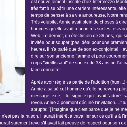
est nouvellement inscrite chez Intermezzo Montréa
très fort à se bâtir une carrière intéressante, ell
temps de penser à sa vie amoureuse. Notre rencon
Très volubile, Annie avait plein de choses à dire
hommes qu'elle avait rencontrés sur les réseaux
Web. Le dernier, un électricien de 39 ans, qui se
invitée pour souper (pas idéal pour une premièr
heures, il n'a parlé que de son ex-conjointe! Il
dire sur son ancienne flamme et pour couronner l
corps ''vieillissant'' de son ex de 38 ans ne l'atti
faire connaitre!
Après avoir réglé sa partie de l'addition (hum...)
Annie a salué cet homme qu'elle ne reverra plu
message texte, il lui signifie qu'il avait ''adoré'' s
revoir. Annie a poliment décliné l'invitation. Et 
abrupte: ''j'imagine que c'est parce que je ne m
n'est pas la raison. Il aurait intérêt à travailler sur ce qu'il a à l'
l'aurait surement revu s'il avait fait preuve de respect pour son 