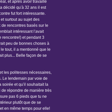
l, et après avoir travaillé
e a décidé qu'à 32 ans il est
tre fut fort intéressante.
 et surtout au sujet des
 de rencontres basés sur le
mblait intéressant l'avait
e rencontre!) et pendant 3
 avait peu de bonnes choses à
e tout, il a mentionné que le
rait plus... Belle façon de se
 et les politesses nécessaires,
s. Le lendemain par voie de
a soirée et qu'il souhaitait la
lui de répondre de manière très
esure pas 6 pieds que tu ne
intérieur plutôt que de se
ex et en même temps pour elle!