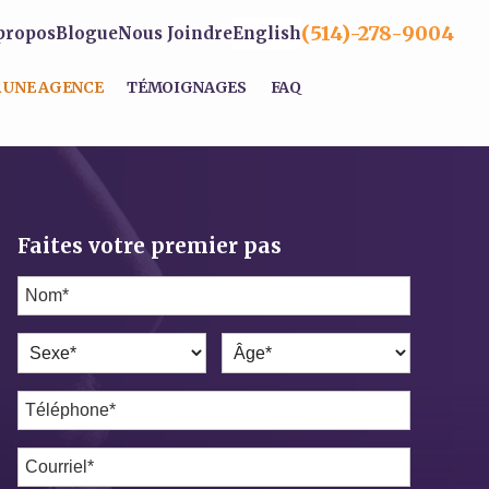
(514)-278-9004
propos
Blogue
Nous Joindre
English
 UNE AGENCE
TÉMOIGNAGES
FAQ
Faites votre premier pas